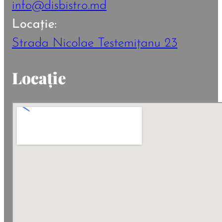
info@disbistro.md
Locație:
Strada Nicolae Testemițanu 23
Locație