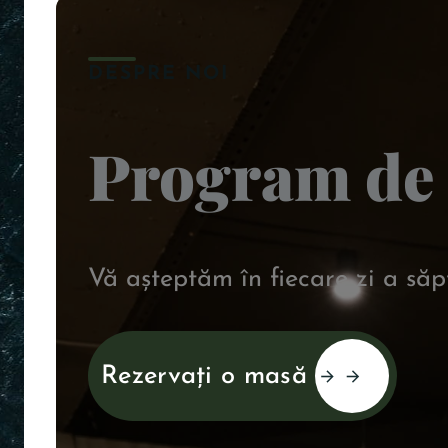
DESPRE NOI
Program de 
Vă așteptăm în fiecare zi a săp
Rezervați o masă