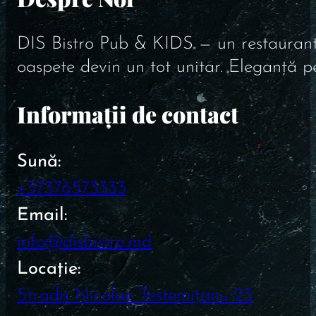
DIS Bistro Pub & KIDS — un restaurant în
oaspete devin un tot unitar. Eleganță pe
Informații de contact
Sună:
+37376573333
Email:
info@disbistro.md
Locație:
Strada Nicolae Testemițanu 23