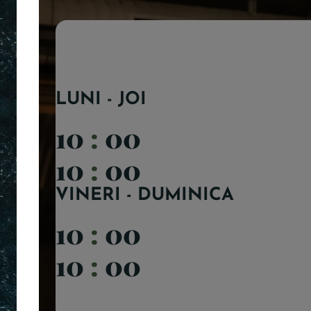
LUNI - JOI
10
:
00
10
:
00
VINERI - DUMINICA
10
:
00
10
:
00