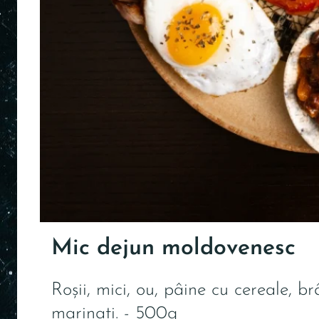
Mic dejun moldovenesc
Roșii, mici, ou, pâine cu cereale, b
marinați. - 500g