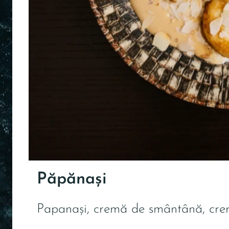
Păpănași
Papanași, cremă de smântână, cre