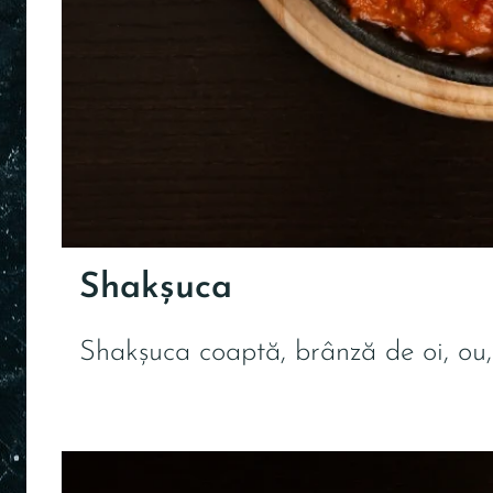
Shakșuca
Shakșuca coaptă, brânză de oi, ou,