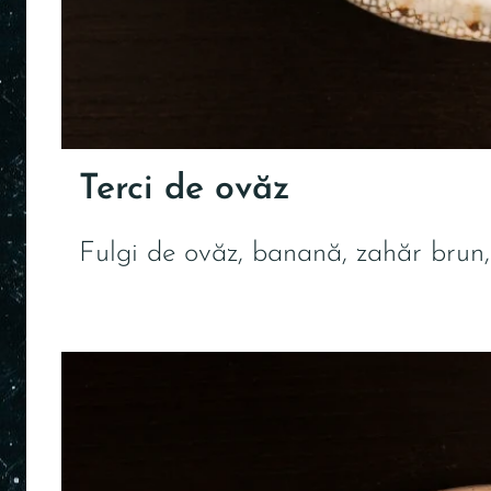
Terci de ovăz
Fulgi de ovăz, banană, zahăr brun, 