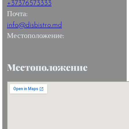
+37376573333
Почта:
info@disbistro.md
Местоположение:
Местоположение