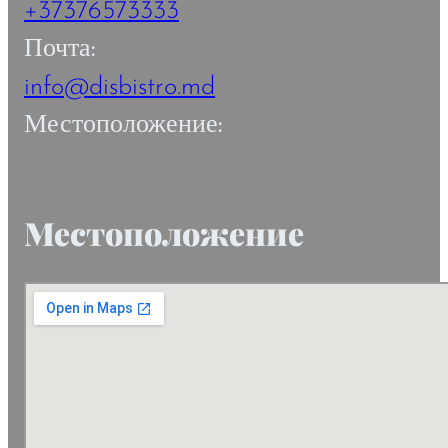
+37376573333
Почта:
info@disbistro.md
Местоположение:
Местоположение