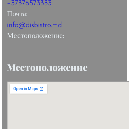
+37376573333
Почта:
info@disbistro.md
Местоположение:
Местоположение