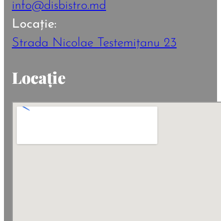
info@disbistro.md
Locație:
Strada Nicolae Testemițanu 23
Locație